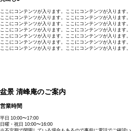
ここにコンテンツが入ります。ここにコンテンツが入ります。
ここにコンテンツが入ります。ここにコンテンツが入ります。
ここにコンテンツが入ります。ここにコンテンツが入ります。
ここにコンテンツが入ります。ここにコンテンツが入ります。
ここにコンテンツが入ります。ここにコンテンツが入ります。
ここにコンテンツが入ります。ここにコンテンツが入ります。
ここにコンテンツが入ります。ここにコンテンツが入ります。
盆景 清峰庵のご案内
営業時間
平日 10:00〜17:00
日曜・祝日 10:00〜16:00
※不定期で閉園している場合もあるので事前に電話でご確認い