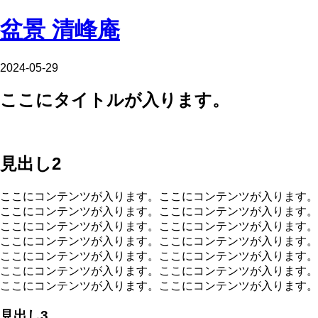
盆景 清峰庵
2024-05-29
ここにタイトルが入ります。
見出し2
ここにコンテンツが入ります。ここにコンテンツが入ります。
ここにコンテンツが入ります。ここにコンテンツが入ります。
ここにコンテンツが入ります。ここにコンテンツが入ります。
ここにコンテンツが入ります。ここにコンテンツが入ります。
ここにコンテンツが入ります。ここにコンテンツが入ります。
ここにコンテンツが入ります。ここにコンテンツが入ります。
ここにコンテンツが入ります。ここにコンテンツが入ります。
見出し3